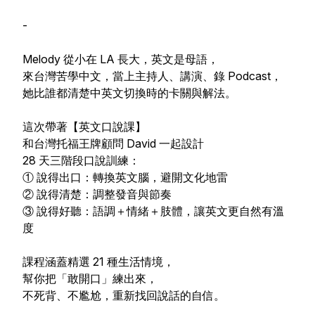
-
Melody 從小在 LA 長大，英文是母語，
來台灣苦學中文，當上主持人、講演、錄 Podcast，
她比誰都清楚中英文切換時的卡關與解法。
這次帶著【英文口說課】
和台灣托福王牌顧問 David 一起設計
28 天三階段口說訓練：
① 說得出口：轉換英文腦，避開文化地雷
② 說得清楚：調整發音與節奏
③ 說得好聽：語調＋情緒＋肢體，讓英文更自然有溫
度
課程涵蓋精選 21 種生活情境，
幫你把「敢開口」練出來，
不死背、不尷尬，重新找回說話的自信。