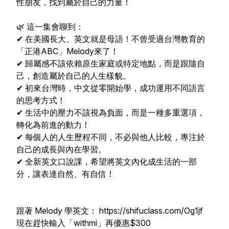
性朋友，找到屬於自己的力量！
🌿 這一集會聊到：
✔ 在美國長大、英文就是母語！不曾受過台灣教育的
「正港ABC」Melody來了！
✔ 歸屬感不該依賴原生家庭或特定地點，而是跟隨自
己，創造屬於自己的人生樣貌。
✔ 初來台灣時，中文從零開始學，成功運用不同語言
的思考方式！
✔ 生活中的壓力不該視為負面，而是一種多重選項，
轉化為前進的動力！
✔ 每個人的人生歷程不同，不必與他人比較，專注於
自己的成長與內在學習。
✔ 全新英文口說課，希望將英文內化成生活的一部
分，讓表達自然、有自信！
跟著 Melody 學英文： https://shifuclass.com/Og1jf
現在趕快輸入「withmi」再優惠$300