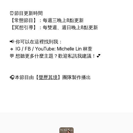
⏰節目更新時間
【常態節目】：每週三晚上8點更新
【冥想引導】：每雙週、週日晚上8點更新
📢 你可以在這裡找到我：
🔹 IG / FB / YouTube: Michelle Lin 林萱
💬 想聽更多什麼主題？歡迎私訊我建議！💕
🎧本節目由【
聲歷其境
】團隊製作播出