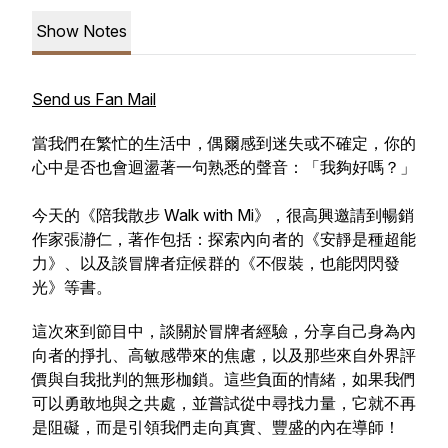
Show Notes
Send us Fan Mail
當我們在繁忙的生活中，偶爾感到迷失或不確定，你的
心中是否也會迴盪著一句熟悉的聲音：「我夠好嗎？」
今天的《陪我散步 Walk with Mi》，很高興邀請到暢銷
作家張瀞仁，著作包括：探索內向者的《安靜是種超能
力》、以及談冒牌者症候群的《不假裝，也能閃閃發
光》等書。
這次來到節目中，談關於冒牌者經驗，分享自己身為內
向者的掙扎、高敏感帶來的焦慮，以及那些來自外界評
價與自我批判的無形枷鎖。這些負面的情緒，如果我們
可以勇敢地與之共處，並嘗試從中尋找力量，它就不再
是阻礙，而是引領我們走向真實、豐盛的內在導師！