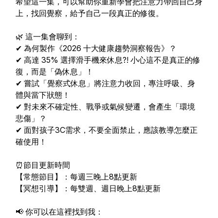
希望這一集，可以幫助你重新學會把注意力帶回自己身
上，找回覺察，給予自己一段真正的修復。
🌿 這一集會聊到：
✔ 為何製作《2026 十大健康趨勢洞察報告》？
✔ 高達 35% 選擇滑手機來休息?! 小心這不是真正的修
復，而是「偽休息」！
✔ 嘗試「覺察式休息」將注意力收回，專注呼吸、身
體與當下狀態！
✔ 對未來不確定性、戰爭或氣候變遷，會產生「環境
悲傷」？
✔ 面對孩子3C需求，不要全面禁止，應該教導怎麼正
確使用！
⏰節目更新時間
【常態節目】：每週三晚上8點更新
【冥想引導】：每雙週、週日晚上8點更新
📢 你可以在這裡找到我：