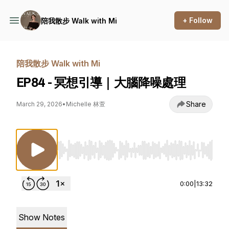
+ Follow
陪我散步 Walk with Mi
陪我散步 Walk with Mi
EP84 - 冥想引導｜大腦降噪處理
Share
March 29, 2026
•
Michelle 林萱
Use Left/Right to seek, Home/End to jump to st
0:00
|
13:32
Show Notes