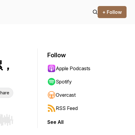
+ Follow
Follow
累，
Apple Podcasts
Spotify
hare
Overcast
RSS Feed
See All
r end. Hold shift to jump forward or backward.