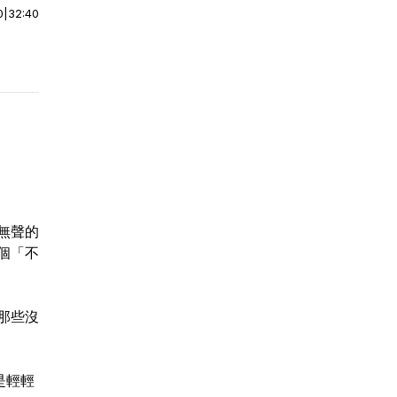
0
|
32:40
無聲的
個「不
那些沒
是輕輕