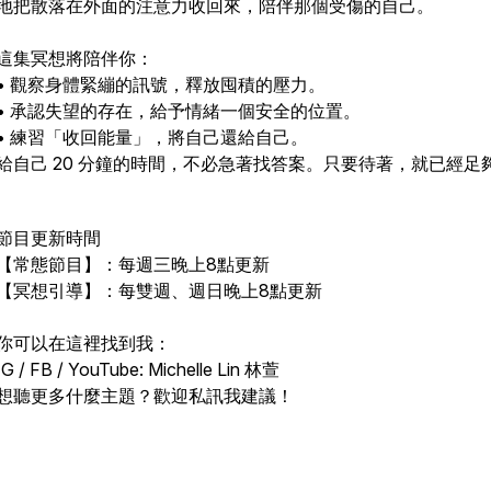
地把散落在外面的注意力收回來，陪伴那個受傷的自己。
這集冥想將陪伴你：
• 觀察身體緊繃的訊號，釋放囤積的壓力。
• 承認失望的存在，給予情緒一個安全的位置。
• 練習「收回能量」，將自己還給自己。
給自己 20 分鐘的時間，不必急著找答案。只要待著，就已經足
節目更新時間
【常態節目】：每週三晚上8點更新
【冥想引導】：每雙週、週日晚上8點更新
你可以在這裡找到我：
IG / FB / YouTube: Michelle Lin 林萱
想聽更多什麼主題？歡迎私訊我建議！