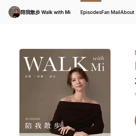
陪我散步 Walk with Mi
Episodes
Fan Mail
About