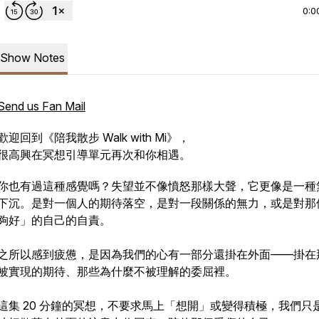
0:0
Show Notes
Send us Fan Mail
歡迎回到《陪我散步 Walk with Mi》，
很高興在冥想引導單元再次和你相遇。
你也有過這種感覺嗎？失望並不像憤怒那樣大聲，它更像是一種
下沉。是對一個人的期待落空，是對一段關係的無力，或是對那
夠好」的自己的自責。
之所以感到疲憊，是因為我們的心有一部分還掛在外面——掛在
被實現的期待、那些為什麼不被理解的委屈裡。
這集 20 分鐘的冥想，不要求馬上「想開」或變得積極，我們只