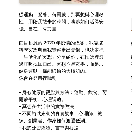
從運動、營養、荷爾蒙，到冥想與心理韌
性，用陪我散步的時間，聊聊如何活得安
穩、自在、有力量。
節目起源於 2020 年疫情的低谷，我靠腦
科學冥想與自我覺察走出憂鬱，也決定把
「生活化的冥想」分享給你，在忙碌裡透
過呼吸找回自己。冥想不是玄學，而是像
健身運動一樣能鍛鍊的大腦肌肉。
你會在節目裡聽到：
- 身心健康的觀點與方法：運動、飲食、荷
爾蒙平衡、心理調適。
- 冥想在生活中的實際做法。
- 不同領域來賓的真實故事：心理師、教
練、創業者、作家如何渡過低潮。
- 我的練習經驗、書單與心法