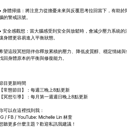
• 身體掃描：將注意力從擔憂未來與反覆思考拉回當下，有助於
腦的警戒訊號。
• 安全感觀想：當大腦感受到安全與放鬆時，會減少壓力系統的
讓身體更容易進入平衡狀態。
希望這段冥想陪伴你釋放累積的壓力、降低皮質醇、穩定情緒與
找回身體原本的平衡與修復能力。
節目更新時間
【常態節目】：每週三晚上8點更新
【冥想引導】：每月第一週週日晚上8點更新
你可以在這裡找到我：
IG / FB / YouTube: Michelle Lin 林萱
想聽更多什麼主題？歡迎私訊我建議！