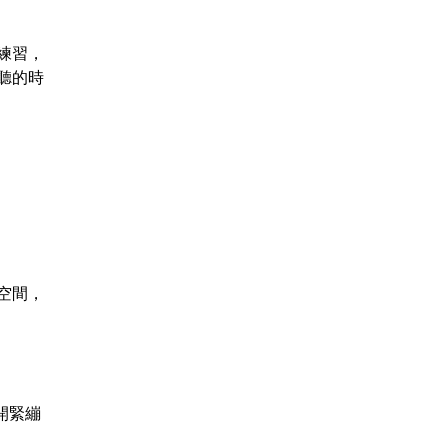
練習，
聽的時
空間，
開緊繃