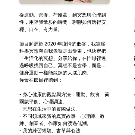
從運動、營養、荷爾蒙，到冥想與心理韌
性，用陪我散步的時間，聊聊如何活得安
穩、自在、有力量。
節目起源於 2020 年疫情的低谷，我靠腦
科學冥想與自我覺察走出憂鬱，也決定把
「生活化的冥想」分享給你，在忙碌裡透
過呼吸找回自己。冥想不是玄學，而是像
健身運動一樣能鍛鍊的大腦肌肉。
你會在節目裡聽到：
- 身心健康的觀點與方法：運動、飲食、荷
爾蒙平衡、心理調適。
- 冥想在生活中的實際做法。
- 不同領域來賓的真實故事：心理師、教
練、創業者、作家如何渡過低潮。
- 我的練習經驗、書單與心法