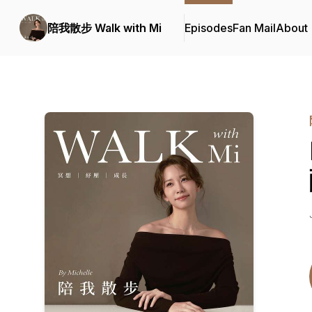
陪我散步 Walk with Mi
Episodes
Fan Mail
About