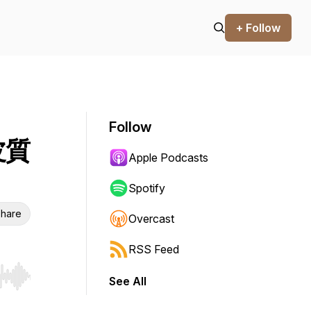
+ Follow
Follow
皮質
Apple Podcasts
Spotify
hare
Overcast
RSS Feed
See All
r end. Hold shift to jump forward or backward.