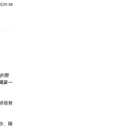
0
|
25:38
小的壓
爾蒙—
經很努
步、睡