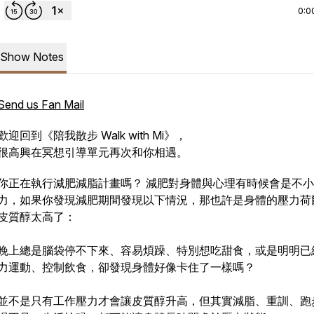
0:0
Show Notes
Send us Fan Mail
歡迎回到《陪我散步 Walk with Mi》，
很高興在冥想引導單元再次和你相遇。
你正在執行減肥減脂計畫嗎？ 減肥對身體與心理有時候會是不
力，如果你發現減肥期間發現以下情況，那也許是身體的壓力荷
皮質醇太高了：
晚上總是腦袋停不下來、容易煩躁、特別想吃甜食，或是明明已
力運動、控制飲食，卻發現身體好像卡住了一樣嗎？
並不是只有工作壓力才會讓皮質醇升高，但其實減脂、重訓、跑