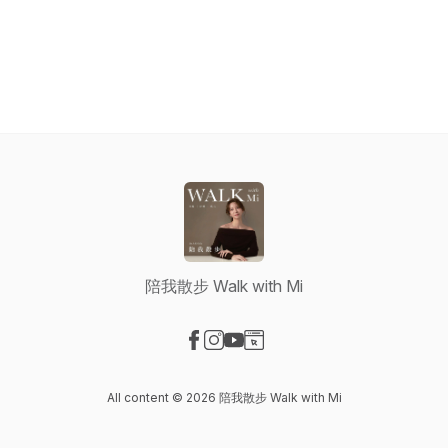
陪我散步 Walk with Mi
Visit our Facebook page
Visit our Instagram page
Visit our YouTube page
Visit our Website page
All content © 2026 陪我散步 Walk with Mi