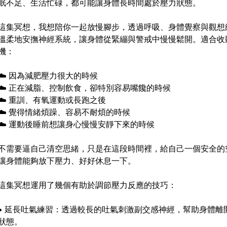
眠不足、生活忙碌，都可能讓身體長時間處於壓力狀態。
這集冥想，我想陪你一起放慢腳步，透過呼吸、身體覺察與觀想
溫柔地安撫神經系統，讓身體從緊繃與警戒中慢慢鬆開。適合收
機：
☁️ 因為減肥壓力很大的時候
☁️ 正在減脂、控制飲食，卻特別容易嘴饞的時候
☁️ 重訓、有氧運動或長跑之後
☁️ 覺得情緒煩躁、容易不耐煩的時候
☁️ 運動後睡前想讓身心慢慢安靜下來的時候
不需要逼自己清空思緒，只是在這段時間裡，給自己一個安全的
讓身體能夠放下壓力、好好休息一下。
這集冥想運用了幾個有助於調節壓力反應的技巧：
• 延長吐氣練習：透過較長的吐氣刺激副交感神經，幫助身體離
狀態。